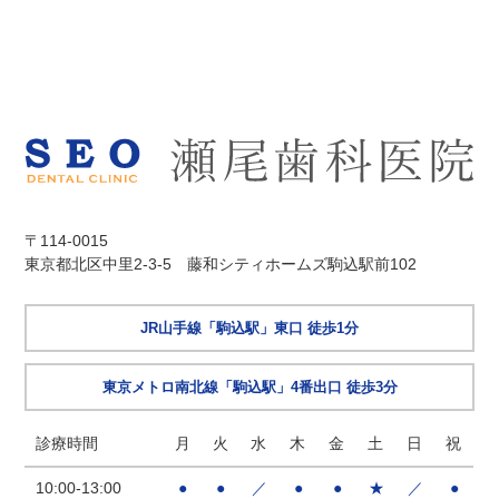
〒114-0015
東京都北区中里2-3-5 藤和シティホームズ駒込駅前102
JR山手線「駒込駅」東口 徒歩1分
東京メトロ南北線「駒込駅」4番出口 徒歩3分
診療時間
月
火
水
木
金
土
日
祝
10:00-13:00
●
●
／
●
●
★
／
●