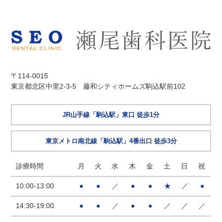
〒114-0015
東京都北区中里2-3-5 藤和シティホームズ駒込駅前102
JR山手線「駒込駅」東口 徒歩1分
東京メトロ南北線「駒込駅」4番出口 徒歩3分
診療時間
月
火
水
木
金
土
日
祝
10:00-13:00
●
●
／
●
●
★
／
●
14:30-19:00
●
●
／
●
●
／
／
／