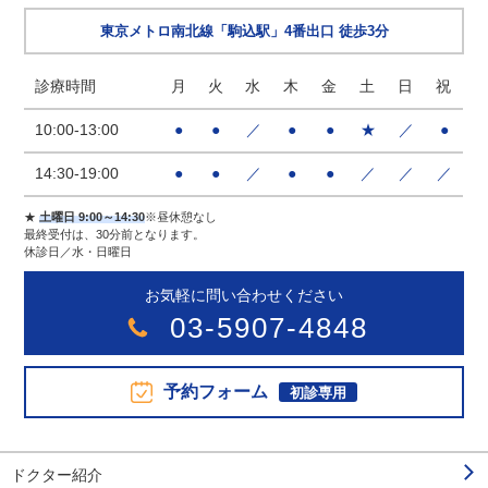
東京メトロ南北線「駒込駅」4番出口 徒歩3分
診療時間
月
火
水
木
金
土
日
祝
10:00-13:00
●
●
／
●
●
★
／
●
14:30-19:00
●
●
／
●
●
／
／
／
★
土曜日 9:00～14:30
※昼休憩なし
最終受付は、30分前となります。
休診日／水・日曜日
お気軽に問い合わせください
03-5907-4848
予約フォーム
初診専用
ドクター紹介