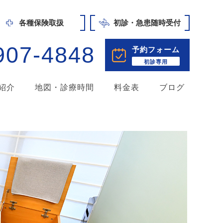
各種保険取扱
初診・急患随時受付
907-4848
予約フォーム
初診専用
紹介
地図・診療時間
料金表
ブログ