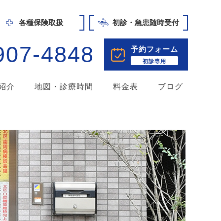
各種保険取扱
初診・急患随時受付
907-4848
予約フォーム
初診専用
紹介
地図・診療時間
料金表
ブログ