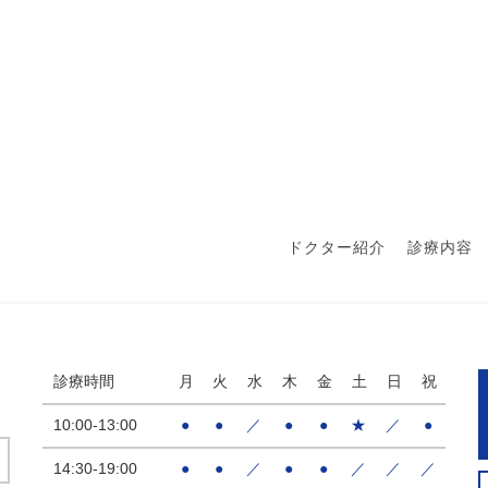
ドクター紹介
診療内容
診療時間
月
火
水
木
金
土
日
祝
10:00-13:00
●
●
／
●
●
★
／
●
14:30-19:00
●
●
／
●
●
／
／
／