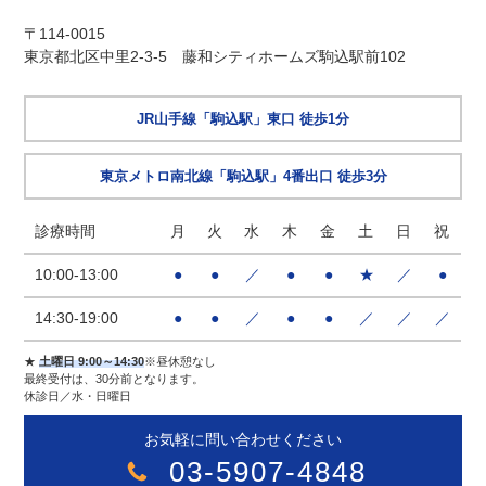
〒114-0015
東京都北区中里2-3-5 藤和シティホームズ駒込駅前102
JR山手線「駒込駅」東口 徒歩1分
東京メトロ南北線「駒込駅」4番出口 徒歩3分
診療時間
月
火
水
木
金
土
日
祝
10:00-13:00
●
●
／
●
●
★
／
●
14:30-19:00
●
●
／
●
●
／
／
／
★
土曜日 9:00～14:30
※昼休憩なし
最終受付は、30分前となります。
休診日／水・日曜日
お気軽に問い合わせください
03-5907-4848